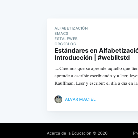
ALFABETIZACIÓN
EMACS
ESTALFWEB
ORG2BLOG
Estándares en Alfabetizaci
Introducción | #weblitstd
....Creemos que se aprende aquello que tie
aprende a escribir escribiendo y a leer, ley
Kauffman. Leer y escribir: el día a día en la
ALVAR MACIEL
Acerca de la Educación
© 2020
Pr