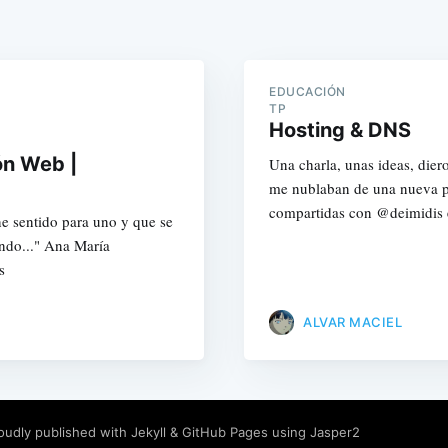
EDUCACIÓN
TP
Hosting & DNS
ón Web |
Una charla, unas ideas, dier
me nublaban de una nueva pos
compartidas con @deimidis en
ne sentido para uno y que se
endo..." Ana María
s
ALVAR MACIEL
oudly published with
Jekyll
&
GitHub Pages
using
Jasper2